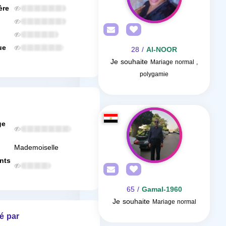
ère
ue
/ 28
Al-NOOR
Je souhaite
Mariage normal ,
polygamie
ge
Mademoiselle
nts
/ 65
Gamal-1960
Je souhaite
Mariage normal
é par