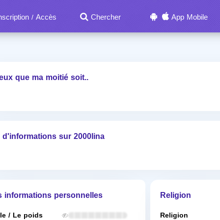
nscription
Accès
Chercher
App Mobile
/
eux que ma moitié soit..
 d'informations sur 2000lina
s informations personnelles
Religion
lle / Le poids
Religion