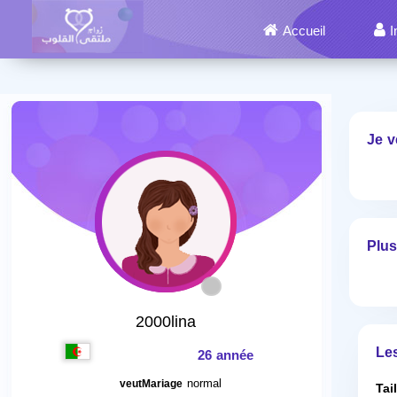
Accueil
I
Je v
Plus
2000lina
Le
26 année
normal
veutMariage
Tai