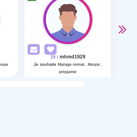
mhmd1929
/ 29
Je souhaite
J
esyar
Mariage normal , Mesyar ,
polygamie